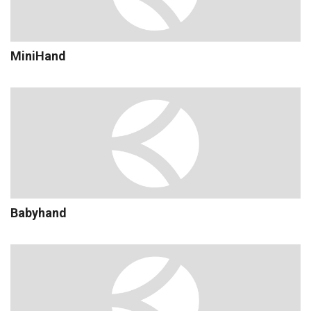
MiniHand
Babyhand